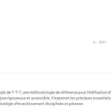
PREV
3,00
3,00
€
€
e de 7-7-7, une méthodologie de référence pour l’édification d
alyse rigoureuse et accessible, il transmet les principes essentiels
ratégie d’investissement disciplinée et pérenne.