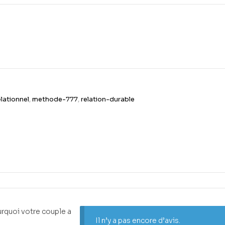
lationnel
,
methode-777
,
relation-durable
urquoi votre couple a
Il n’y a pas encore d’avis.