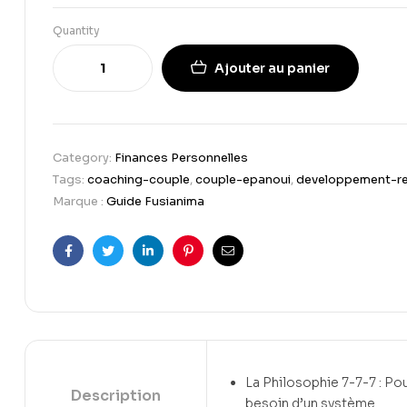
Quantity
Ajouter au panier
Category:
Finances Personnelles
Tags:
coaching-couple
,
couple-epanoui
,
developpement-re
Marque :
Guide Fusianima
Facebook
Twitter
Linkedin
Pinterest
Email
La Philosophie 7-7-7 : Po
Description
besoin d’un système