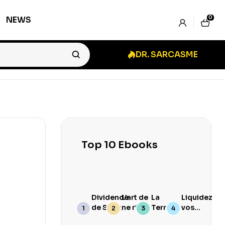
0
NEWS
DR. SARCASME
Top 10 Ebooks
Dividende
L’art de
La
Liquidez
de Sang
ne rien
Terre
vos
branler
Goûte
Stocks