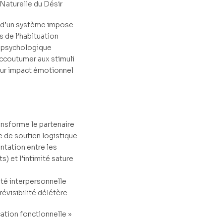
aturelle du Désir
 d’un système impose
 de l’habituation
 psychologique
accoutumer aux stimuli
leur impact émotionnel
ansforme le partenaire
re de soutien logistique.
tation entre les
ts) et l’intimité sature
ité interpersonnelle
révisibilité délétère.
ation fonctionnelle »