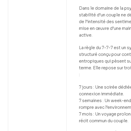
Dans le domaine de la psy
stabilité d’un couple ne
de l’intensité des sentime
mise en œuvre d’une main
active.
La règle du 7-7-7 est un
structuré conçu pour cont
entropiques qui pèsent sur
terme. Elle repose sur tr
:
7 jours : Une soirée dédié
connexion immédiate.
7 semaines : Un week-end
rompre avec l’environnem
7 mois : Un voyage prolon
récit commun du couple.