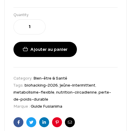
Quantity
Ajouter au panier
Category:
Bien-être & Santé
Tags:
biohacking-2026
,
jeûne-intermittent
,
metabolisme-flexible
,
nutrition-circadienne
,
perte-
de-poids-durable
Marque :
Guide Fusianima
Facebook
Twitter
Linkedin
Pinterest
Email