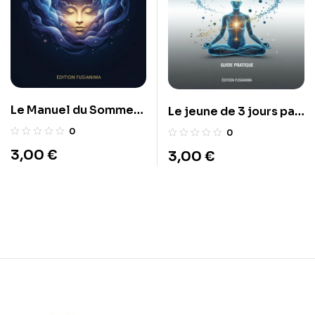
Le Manuel du Sommeil
Le jeune de 3 jours par
Profond : Adieu
mois
0
0
l’insomnie en 21 nuits
3,00
€
3,00
€