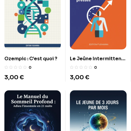
Ozempic : C’est quoi ?
Le Jeûne Intermittent :
Manuel pratique pour
0
0
les débutants pressés
3,00
€
3,00
€