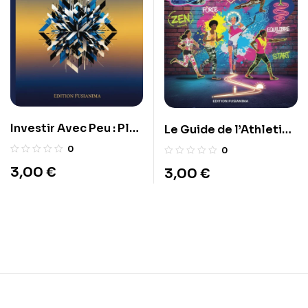
Investir Avec Peu : Plan
Le Guide de l’Athletic
100€-Mois
Wellnes
0
0
3,00
€
3,00
€