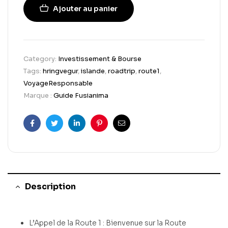
Ajouter au panier
Category:
Investissement & Bourse
Tags:
hringvegur
,
islande
,
roadtrip
,
route1
,
VoyageResponsable
Marque :
Guide Fusianima
Facebook
Twitter
Linkedin
Pinterest
Email
Description
L’Appel de la Route 1 : Bienvenue sur la Route