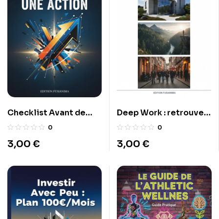
Checklist Avant de
Deep Work : retrouver
Vendre une Action
la concentration dans
0
0
un monde de
3,00
€
3,00
€
distractions