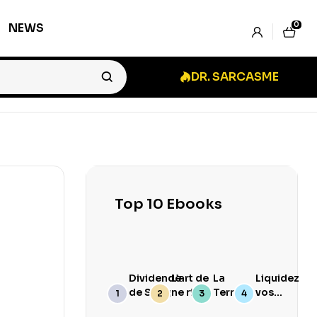
0
NEWS
DR. SARCASME
Top 10 Ebooks
Dividende
L’art de
La
Liquidez
de Sang
ne rien
Terre
vos
branler
Goûte
Stocks