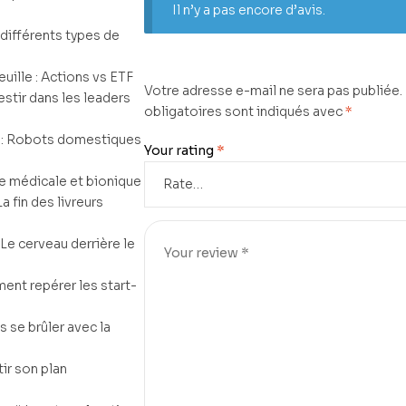
Il n’y a pas encore d’avis.
s différents types de
uille : Actions vs ETF
Votre adresse e-mail ne sera pas publiée.
estir dans les leaders
obligatoires sont indiqués avec
*
n : Robots domestiques
Your rating
*
ue médicale et bionique
a fin des livreurs
: Le cerveau derrière le
ent repérer les start-
 se brûler avec la
ir son plan