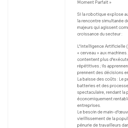
Moment Parfait »
Si la robotique explose au
la rencontre simultanée d
majeurs qui agissent comm
croissance du secteur :
L’Intelligence Artificielle 
« cerveau » aux machines.
contentent plus d’exécut
répétitives ; ils apprenne
prennent des décisions en
La baisse des coûts : Le p
batteries et des processe
spectaculaire, rendant la
économiquement rentable
entreprises.
Le besoin de main-d’œuvr
vieillissement de la popul
pénurie de travailleurs da