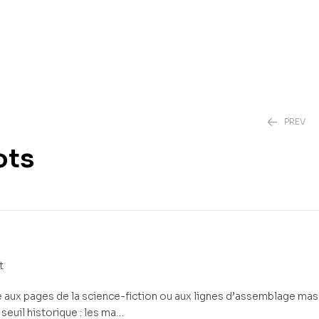
PREV
ots
3,00
€
3,00
€
t
e aux pages de la science-fiction ou aux lignes d’assemblage ma
seuil historique : les ma…