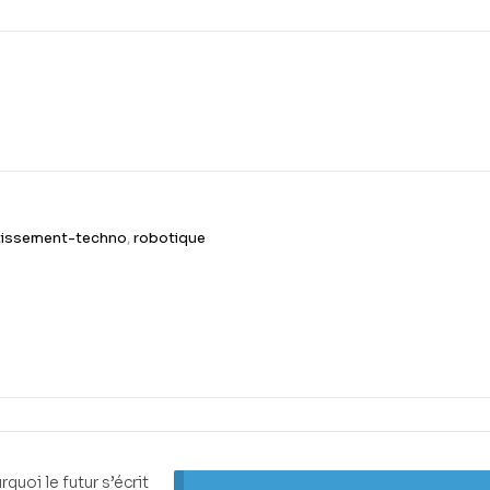
tissement-techno
,
robotique
quoi le futur s’écrit