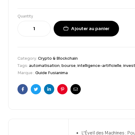
Quantity
Ajouter au panier
Category:
Crypto & Blockchain
Tags:
automatisation
,
bourse
,
intelligence-artificielle
,
inves
Marque :
Guide Fusianima
Facebook
Twitter
Linkedin
Pinterest
Email
L’Éveil des Machines : Pour