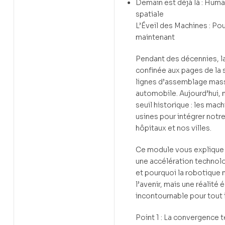
Demain est déjà là : Hum
spatiale
L’Éveil des Machines : Pour
maintenant
Pendant des décennies, l
confinée aux pages de la 
lignes d’assemblage massi
automobile. Aujourd’hui, 
seuil historique : les mac
usines pour intégrer notr
hôpitaux et nos villes.
Ce module vous explique
une accélération technol
et pourquoi la robotique n
l’avenir, mais une réalit
incontournable pour tout i
Point 1 : La convergence 