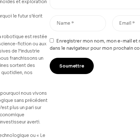
anoïdes et exploration
quoi le futur s’écrit
a robotique est restée
Enregistrer mon nom, mon e-mail et 
science-fiction ou aux
dans le navigateur pour mon prochain c
ves de l’industrie
nous franchissons un
hines sortent des
e quotidien, nos
 pourquoi nous vivons
ogique sans précédent
’est plus un pari sur
é économique
nvestisseur averti.
technologique ou « Le