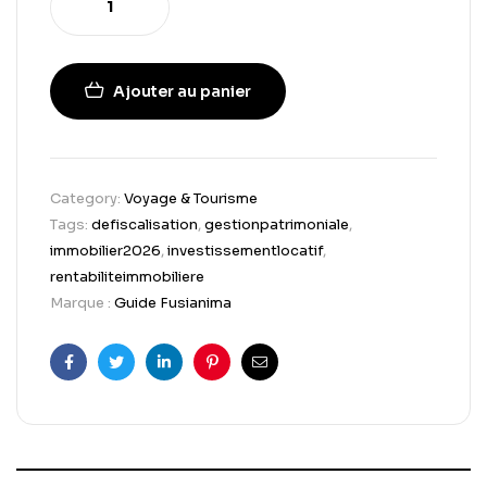
Ajouter au panier
Category:
Voyage & Tourisme
Tags:
defiscalisation
,
gestionpatrimoniale
,
immobilier2026
,
investissementlocatif
,
rentabiliteimmobiliere
Marque :
Guide Fusianima
Facebook
Twitter
Linkedin
Pinterest
Email