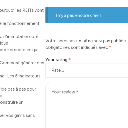
Pourquoi les REITs vont
Il n’y a pas encore d’avis.
e le fonctionnement
oi l’immobilier coté
Votre adresse e-mail ne sera pas publiée.
sique
obligatoires sont indiqués avec
*
orer les secteurs qui
Your rating
*
: Comment générer des
ne : Les 5 indicateurs
uide pas à pas pour
re
onstruire un
ser vos gains sans