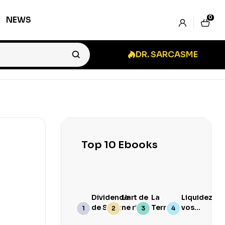
0
NEWS
DR. SARCASME
Top 10 Ebooks
Dividende
L’art de
La
Liquidez
de Sang
ne rien
Terre
vos
branler
Goûte
Stocks