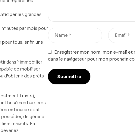
ment repérer les
Anticiper les grandes
15 minutes par mois pour
r pour tous, enfin une
Enregistrer mon nom, mon e-mail et 
dans le navigateur pour mon prochain c
ir dans l’immobilier
capable de mobiliser
u d’obtenir des prêts
vestment Trusts),
nt brisé ces barrières.
ées en bourse dont
de posséder, de gérer et
liers massifs. En
s devenez