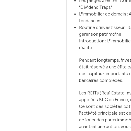
Les pièges à éviter : Com
‘Dividend Traps’
L’immobilier de demain : 
tendances
Routine d’investisseur : 
gérer son patrimoine
Introduction : L’immobilie
réalité
Pendant longtemps, invest
était réservé à une élite 
des capitaux importants o
bancaires complexes.
Les REITs (Real Estate In
appelées SIIC en France, o
Ce sont des sociétés cot
l’activité principale est 
de louer des parcs immobi
achetant une action, vou