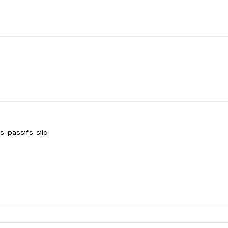
s-passifs
,
siic