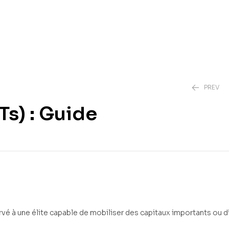
PREV
Ts) : Guide
3,00
3,00
€
€
rvé à une élite capable de mobiliser des capitaux importants ou d