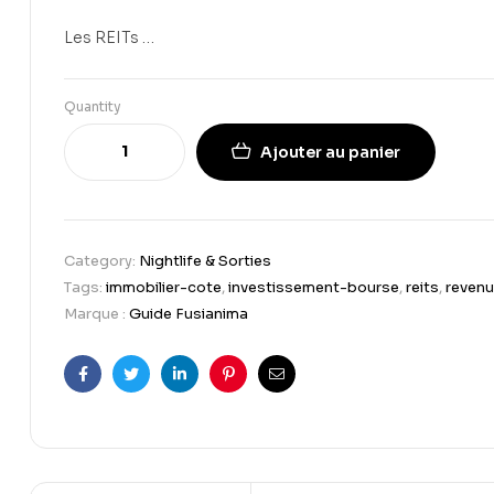
Les REITs …
Quantity
Ajouter au panier
Category:
Nightlife & Sorties
Tags:
immobilier-cote
,
investissement-bourse
,
reits
,
revenu
Marque :
Guide Fusianima
Facebook
Twitter
Linkedin
Pinterest
Email