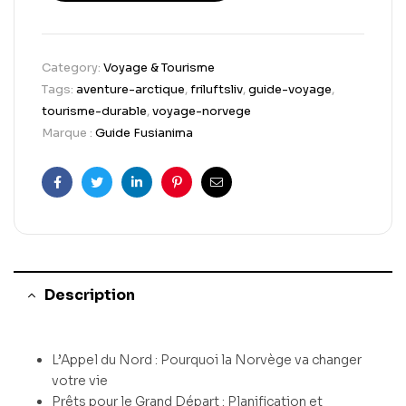
Category:
Voyage & Tourisme
Tags:
aventure-arctique
,
friluftsliv
,
guide-voyage
,
tourisme-durable
,
voyage-norvege
Marque :
Guide Fusianima
Facebook
Twitter
Linkedin
Pinterest
Email
Description
L’Appel du Nord : Pourquoi la Norvège va changer
votre vie
Prêts pour le Grand Départ : Planification et