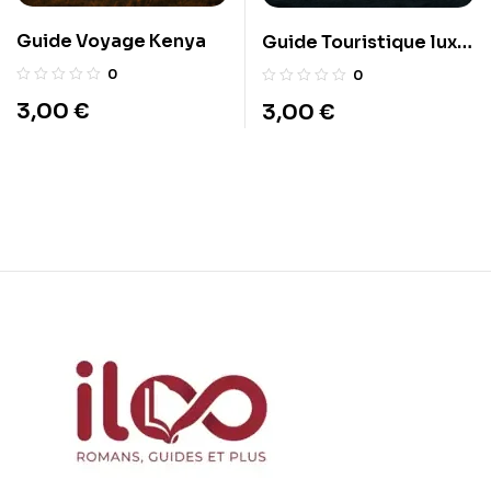
Guide Voyage Kenya
Guide Touristique luxe
et hôtels 5 étoiles
0
0
3,00
€
3,00
€