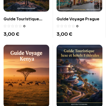
Guide Touristique
Guide Voyage Prague
musées gratuits Lyon
0
0
3,00
€
3,00
€