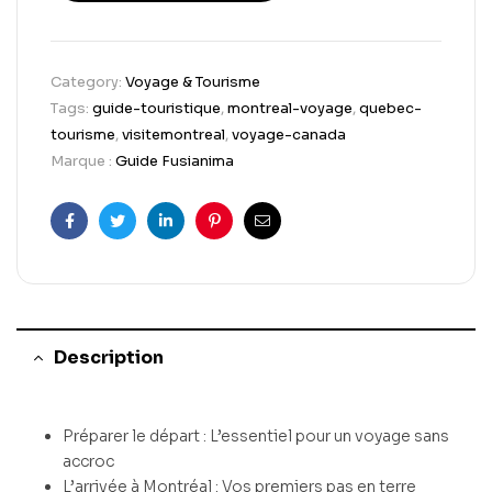
Category:
Voyage & Tourisme
Tags:
guide-touristique
,
montreal-voyage
,
quebec-
tourisme
,
visitemontreal
,
voyage-canada
Marque :
Guide Fusianima
Facebook
Twitter
Linkedin
Pinterest
Email
Description
Préparer le départ : L’essentiel pour un voyage sans
accroc
L’arrivée à Montréal : Vos premiers pas en terre