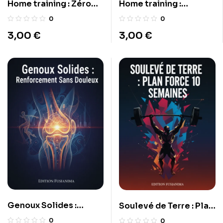
Home training : Zéro
Home training :
matériel
Programme hôtel –
0
0
voyage
3,00
€
3,00
€
Genoux Solides :
Soulevé de Terre : Plan
Renforcement Sans
Force 10 Semaines
0
0