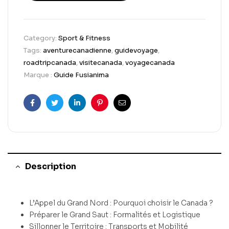
Category:
Sport & Fitness
Tags:
aventurecanadienne
,
guidevoyage
,
roadtripcanada
,
visitecanada
,
voyagecanada
Marque :
Guide Fusianima
Facebook
Twitter
Linkedin
Pinterest
Email
Description
L’Appel du Grand Nord : Pourquoi choisir le Canada ?
Préparer le Grand Saut : Formalités et Logistique
Sillonner le Territoire : Transports et Mobilité