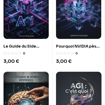
Le Guide du Side
Pourquoi NVIDIA pèse
Hustle 2026 : 50 idées
5000 milliards
0
0
de business IA à lancer
3,00
€
3,00
€
avec 0€.