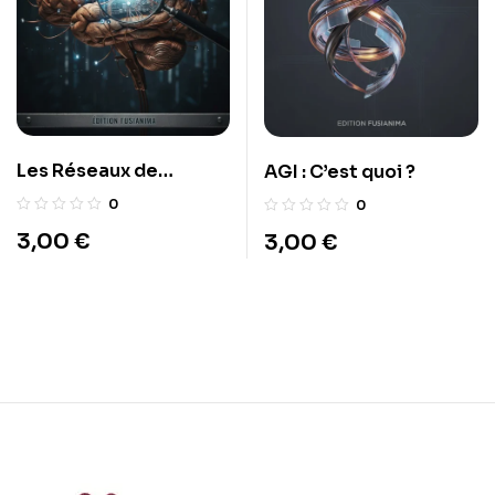
Les Réseaux de
AGI : C’est quoi ?
Neurones Artificiels
0
0
3,00
€
3,00
€