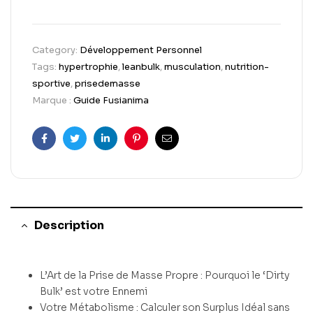
Category:
Développement Personnel
Tags:
hypertrophie
,
leanbulk
,
musculation
,
nutrition-
sportive
,
prisedemasse
Marque :
Guide Fusianima
Facebook
Twitter
Linkedin
Pinterest
Email
Description
L’Art de la Prise de Masse Propre : Pourquoi le ‘Dirty
Bulk’ est votre Ennemi
Votre Métabolisme : Calculer son Surplus Idéal sans