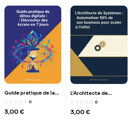
Guide pratique de la
L’Architecte de
détox digitale :
Systèmes :
0
0
Décrocher des écrans
Automatiser 90% de
3,00
€
3,00
€
en 7 jours.
son business pour
scaler à l’infini.