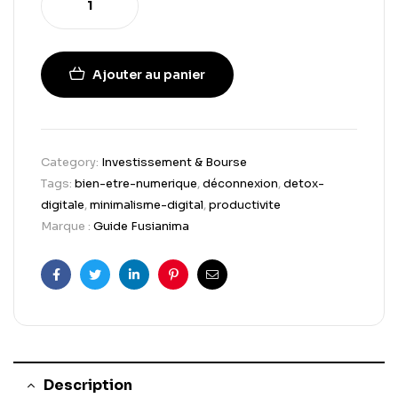
Ajouter au panier
Category:
Investissement & Bourse
Tags:
bien-etre-numerique
,
déconnexion
,
detox-
digitale
,
minimalisme-digital
,
productivite
Marque :
Guide Fusianima
Facebook
Twitter
Linkedin
Pinterest
Email
Description