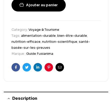
Ajouter au panier
Category:
Voyage & Tourisme
Tags:
alimentation-durable
,
bien-être-durable
,
nutrition-efficace
,
nutrition-scientifique
,
santé-
basée-sur-les-preuves
Marque :
Guide Fusianima
Facebook
Twitter
Linkedin
Pinterest
Email
Description