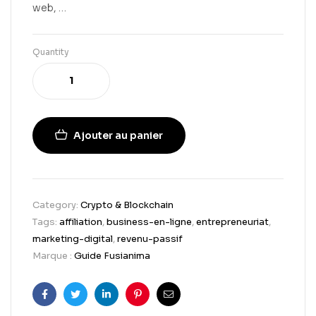
web, …
Quantity
Ajouter au panier
Category:
Crypto & Blockchain
Tags:
affiliation
,
business-en-ligne
,
entrepreneuriat
,
marketing-digital
,
revenu-passif
Marque :
Guide Fusianima
Facebook
Twitter
Linkedin
Pinterest
Email