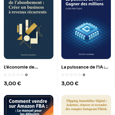
L’économie de
La puissance de l’IA :
l’abonnement : Créer
Gagner des millions
0
0
un business à revenus
3,00
€
3,00
€
récurrents.