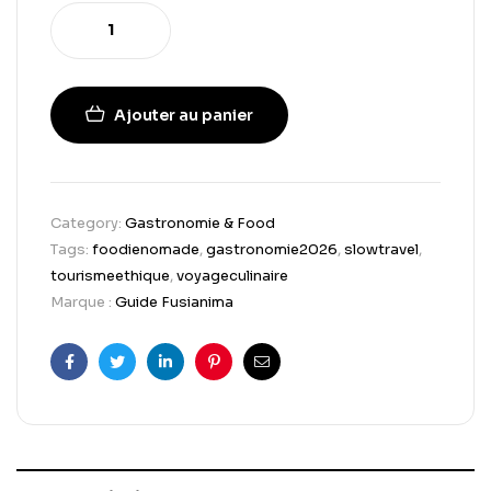
Ajouter au panier
Category:
Gastronomie & Food
Tags:
foodienomade
,
gastronomie2026
,
slowtravel
,
tourismeethique
,
voyageculinaire
Marque :
Guide Fusianima
Facebook
Twitter
Linkedin
Pinterest
Email