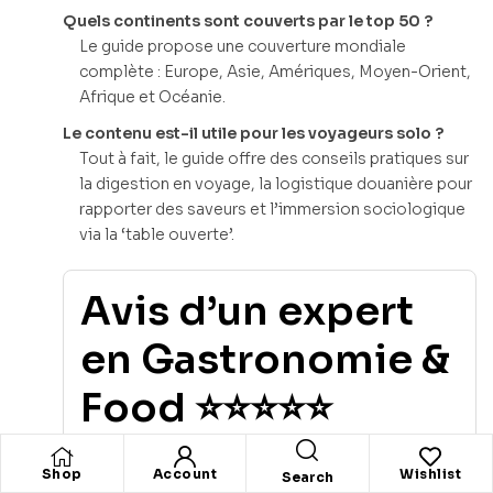
Quels continents sont couverts par le top 50 ?
Le guide propose une couverture mondiale
complète : Europe, Asie, Amériques, Moyen-Orient,
Afrique et Océanie.
Le contenu est-il utile pour les voyageurs solo ?
Tout à fait, le guide offre des conseils pratiques sur
la digestion en voyage, la logistique douanière pour
rapporter des saveurs et l’immersion sociologique
via la ‘table ouverte’.
Avis d’un expert
en Gastronomie &
Food ⭐⭐⭐⭐⭐
Le projet ‘Foodie Nomade : Les 50 villes
Shop
Account
Wishlist
Search
mondiales’ se positionne comme bien plus qu’un