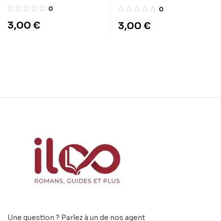
bande organisée
Prendre Ses Profits
0
0
3,00
€
3,00
€
Une question ? Parlez à un de nos agent