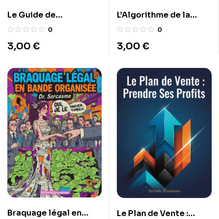
Le Guide de
L’Algorithme de la
l’Expatriation Fiscale :
Fortune : Maîtriser l’IA
0
0
Où partir pour ne plus
pour générer des
3,00
€
3,00
€
payer d’impôts
revenus passifs en
légalement.
2026.
Braquage légal en
Le Plan de Vente :