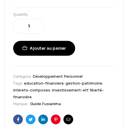
Quantity
Ajouter au panier
Category:
Développement Personnel
Tags:
education-financiere
,
gestion-patrimoine
,
interets-composes
,
investissement-etf
,
liberté-
financière
Marque :
Guide Fusianima
Facebook
Twitter
Linkedin
Pinterest
Email