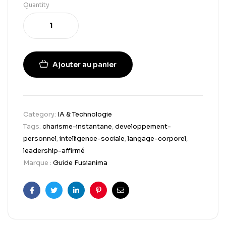
Quantity
Ajouter au panier
Category:
IA & Technologie
Tags:
charisme-instantane
,
developpement-
personnel
,
intelligence-sociale
,
langage-corporel
,
leadership-affirmé
Marque :
Guide Fusianima
Facebook
Twitter
Linkedin
Pinterest
Email