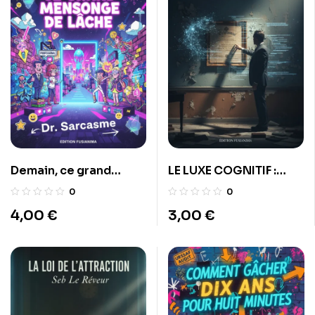
Demain, ce grand
LE LUXE COGNITIF :
mensonge de lâche
Manifeste pour les
0
0
Maîtres du Nouveau
4,00
€
3,00
€
Monde