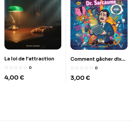
La loi de l’attraction
Comment gâcher dix
ans pour huit minutes
0
0
4,00
€
3,00
€