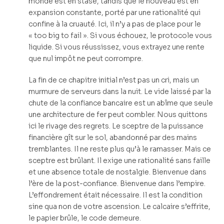
monde est en stase, tandis que le nouveau est en
expansion constante, porté par une rationalité qui
confine à la cruauté. Ici, il n’y a pas de place pour le
« too big to fail ». Si vous échouez, le protocole vous
liquide. Si vous réussissez, vous extrayez une rente
que nul impôt ne peut corrompre.
La fin de ce chapitre initial n’est pas un cri, mais un
murmure de serveurs dans la nuit. Le vide laissé par la
chute de la confiance bancaire est un abîme que seule
une architecture de fer peut combler. Nous quittons
ici le rivage des regrets. Le sceptre de la puissance
financière gît sur le sol, abandonné par des mains
tremblantes. Il ne reste plus qu’à le ramasser. Mais ce
sceptre est brûlant. Il exige une rationalité sans faille
et une absence totale de nostalgie. Bienvenue dans
l’ère de la post-confiance. Bienvenue dans l’empire.
L’effondrement était nécessaire. Il est la condition
sine qua non de votre ascension. Le calcaire s’effrite,
le papier brûle, le code demeure.