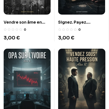
Vendre son âme en
Signez. Payez.
soixante secondes
Survivez.
0
0
3,00
€
3,00
€