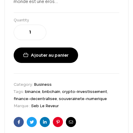
monde est une éros…
Quantity
Ajouter au panier
Category:
Business
Tags:
binance
,
bnbchain
,
crypto-investissement
,
finance-decentralisee
,
souverainete-numerique
Marque :
Seb Le Reveur
Facebook
Twitter
Linkedin
Pinterest
Email