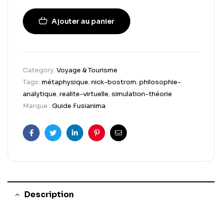
Ajouter au panier
Category:
Voyage & Tourisme
Tags:
métaphysique
,
nick-bostrom
,
philosophie-
analytique
,
realite-virtuelle
,
simulation-théorie
Marque :
Guide Fusianima
Facebook
Twitter
Linkedin
Pinterest
Email
Description