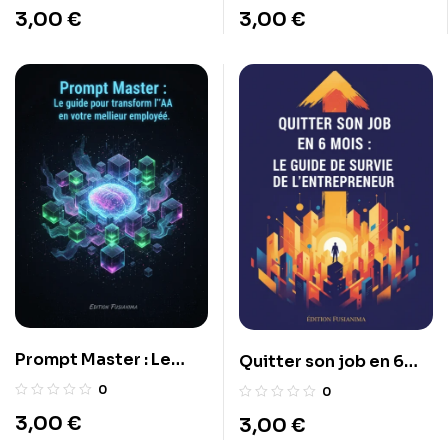
10m² de jardin.
aux restaurants 5
3,00
€
3,00
€
étoiles sous les
étoiles.
Prompt Master : Le
Quitter son job en 6
guide pour
mois : Le guide de
0
0
transformer l’IA en
survie de
3,00
€
3,00
€
votre meilleur
l’entrepreneur.