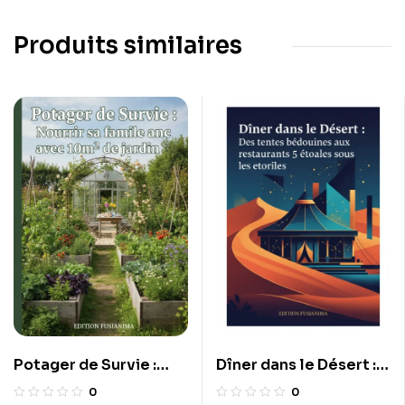
Produits similaires
Potager de Survie :
Dîner dans le Désert :
Nourrir sa famille avec
Des tentes bédouines
0
0