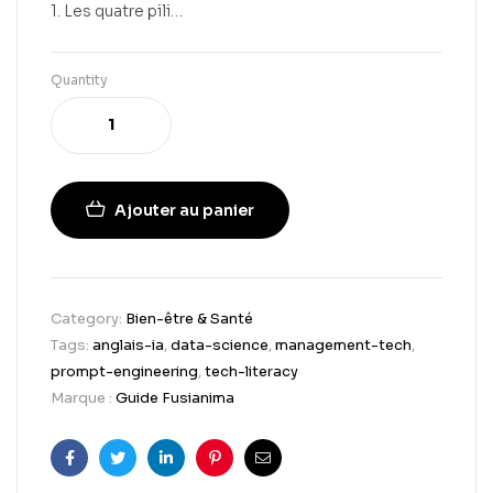
1. Les quatre pili…
Quantity
Ajouter au panier
Category:
Bien-être & Santé
Tags:
anglais-ia
,
data-science
,
management-tech
,
prompt-engineering
,
tech-literacy
Marque :
Guide Fusianima
Facebook
Twitter
Linkedin
Pinterest
Email