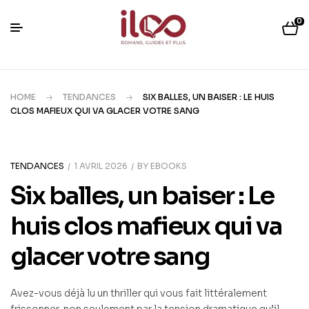
0
HOME
TENDANCES
SIX BALLES, UN BAISER : LE HUIS
CLOS MAFIEUX QUI VA GLACER VOTRE SANG
TENDANCES
1 AVRIL 2026
BY
EBOOKS
Six balles, un baiser : Le
huis clos mafieux qui va
glacer votre sang
Avez-vous déjà lu un thriller qui vous fait littéralement
frissonner, non seulement par la tension dramatique qu’il