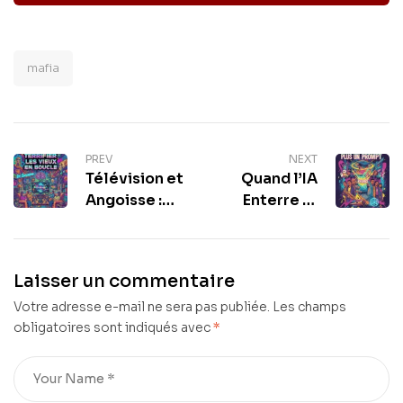
mafia
PREV
NEXT
Télévision et
Quand l’IA
Angoisse :
Enterre le
Comment les
Stylo :
chaînes
Pourquoi
d’info
Votre Bac Ne
Laisser un commentaire
terrorisent
Vaut Plus Un
Votre adresse e-mail ne sera pas publiée.
nos aînés
Prompt
Les champs
obligatoires sont indiqués avec
*
avec humour