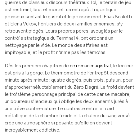
guerres de clans aux discours théâtraux. Ici, le terrain de jeu
est restreint, brut et mortel : un entrepôt frigorifique
poisseux sentant le gasoil et le poisson mort. Elias Scaletti
et Elena Vukov, héritiers de deux familles ennemies, s’y
retrouvent piégés. Leurs propres pères, aveuglés par le
contrôle stratégique du Terminal 4, ont ordonné un
nettoyage par le vide. Le monde des affaires est
impitoyable, et le profit n’aime pas les témoins.
Dès les premiers chapitres de
ce roman magistral
, le lecteur
est pris à la gorge. Le thermomètre de l’entrepôt descend
minute après minute : quatre degrés, puis trois, puis un, pour
s’approcher inéluctablement du Zéro Degré. Le froid devient
le troisième personnage principal de cette danse macabre,
un bourreau silencieux qui oblige les deux ennemis jurés à
une trêve contre-nature. Le contraste entre le froid
métallique de la chambre froide et la chaleur du sang versé
crée une atmosphère si pesante qu’elle en devient
incroyablement addictive.