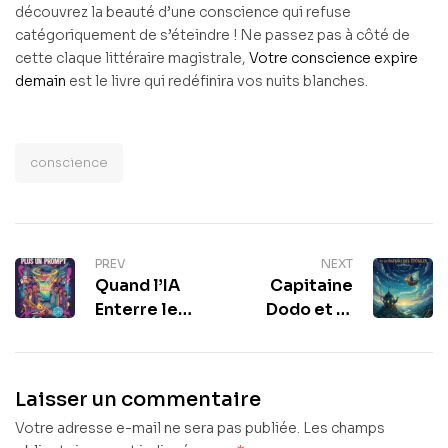
découvrez la beauté d’une conscience qui refuse
catégoriquement de s’éteindre ! Ne passez pas à côté de
cette claque littéraire magistrale,
Votre conscience expire
demain
est le livre qui redéfinira vos nuits blanches.
conscience
PREV
NEXT
Quand l’IA
Capitaine
Enterre le
Dodo et le
Stylo :
Bateau des
Pourquoi
Étoiles : Le
Votre Bac Ne
Conte
Laisser un commentaire
Vaut Plus Un
Sensoriel
Votre adresse e-mail ne sera pas publiée.
Prompt
Parfait pour
Les champs