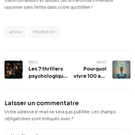
transformateurs et laissez cette méthode millénaire
rayonner sans limite dans votre quotidien !
amour
Méditation
PREV
NEXT
Les 7 thrillers
Pourquoi
psychologiques
vivre 100 ans
les plus
n’est plus une
addictifs à lire
illusion : la
absolument
révolution de
Laisser un commentaire
cette année
la longévité
Votre adresse e-mail ne sera pas publiée.
Les champs
obligatoires sont indiqués avec
*