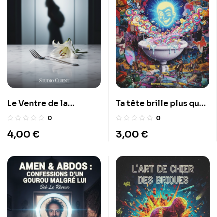
Le Ventre de la
Ta tête brille plus que
Discorde
ton avenir
0
0
4,00
€
3,00
€