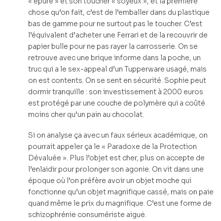
« épuré » et son toucher « soyeux », et la première
chose qu’on fait, c’est de l’emballer dans du plastique
bas de gamme pour ne surtout pas le toucher. C’est
l’équivalent d’acheter une Ferrari et de la recouvrir de
papier bulle pour ne pas rayer la carrosserie. On se
retrouve avec une brique informe dans la poche, un
truc qui a le sex-appeal d’un Tupperware usagé, mais
on est contents. On se sent en sécurité. Sophie peut
dormir tranquille : son investissement à 2000 euros
est protégé par une couche de polymère qui a coûté
moins cher qu’un pain au chocolat.
Si on analyse ça avec un faux sérieux académique, on
pourrait appeler ça le « Paradoxe de la Protection
Dévaluée ». Plus l’objet est cher, plus on accepte de
l’enlaidir pour prolonger son agonie. On vit dans une
époque où l’on préfère avoir un objet moche qui
fonctionne qu’un objet magnifique cassé, mais on paie
quand même le prix du magnifique. C’est une forme de
schizophrénie consumériste aiguë.