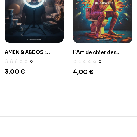
AMEN & ABDOS :
L’Art de chier des
Confessions d’un
briques
0
0
Gourou malgré lui
3,00
€
4,00
€