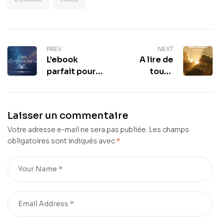
PREV
NEXT
L’ebook
A lire de
parfait pour
toute
vos week-
urgence :
ends
Intrigue &
prolongés de
Mystère –
Laisser un commentaire
mai
Dieu, Mode
Votre adresse e-mail ne sera pas publiée.
d’Emploi
Les champs
obligatoires sont indiqués avec
*