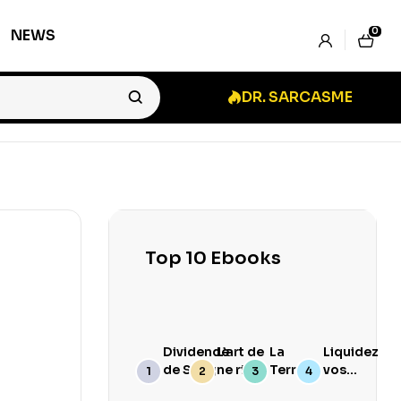
0
NEWS
DR. SARCASME
Top 10 Ebooks
Dividende
L’art de
La
Liquidez
de Sang
ne rien
Terre
vos
branler
Goûte
Stocks