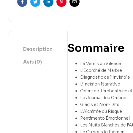
Facebook
Twitter
Linkedin
Pinterest
Email
Sommaire
Description
Avis (0)
Le Vernis du Silence
L’Écorché de Marbre
Diagnostic de l’Invisible
L’Incision Narrative
Odeur de Térébenthine et
Le Journal des Ombres
Glacis et Non-Dits
L’Alchimie du Risque
Pentimento Émotionnel
Les Nuits Blanches de l’At
Le Cri sous le Pigment