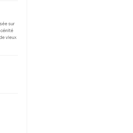
osée sur
scénité
de vieux