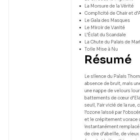
La Morsure de la Vérité
Complicité de Chair et d’
Le Gala des Masques
Le Miroir de Vanité
L’Éclat du Scandale
La Chute du Palais de Mar
Toile Mise à Nu
Résumé
Le silence du Palais Thorn
absence de bruit, mais un
une nappe de velours lour
battements de cœur d’Elar
seuil, l’air vicié de la rue
l’ozone laissé par l’obsc
et le crépitement vorace d
instantanément remplacé
de cire d’abeille, de vieu