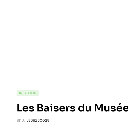
IN STOCK
Les Baisers du Musé
SKU:
IL938230029