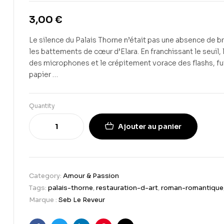
3,00
€
Le silence du Palais Thorne n’était pas une absence de b
les battements de cœur d’Elara. En franchissant le seuil, l
des microphones et le crépitement vorace des flashs, fu
papier …
Quantity
Ajouter au panier
Category:
Amour & Passion
Tags:
palais-thorne
,
restauration-d-art
,
roman-romantique
Marque :
Seb Le Reveur