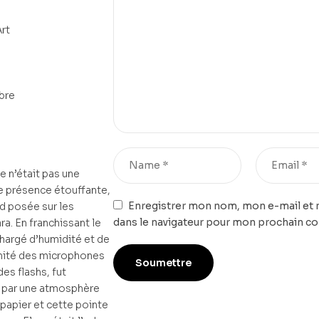
Art
bre
e n’était pas une
e présence étouffante,
Enregistrer mon nom, mon e-mail et 
d posée sur les
dans le navigateur pour mon prochain c
a. En franchissant le
, chargé d’humidité et de
énité des microphones
es flashs, fut
 par une atmosphère
x papier et cette pointe